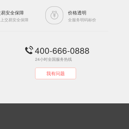
您
交易安全保障
价格透明
网上交易安全保障
全服务明码标价
对
我
400-666-0888
们
24小时全国服务热线
提
我有问题
出
的
宝
贵
意