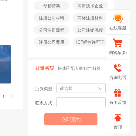
专精特新
高新技术企业
注册公司材料
商标注册材料
在线客服
公司注册流程
公司注销流程
注册公司费用
ICP经营许可证
购物车(
0
)
疑难答疑
快速匹配专家1对1解答
400-
咨询电话
请选择
业务类型
666-
非
立！
有奖反馈
联系方式
常
0888
立即预约
感
置顶
谢