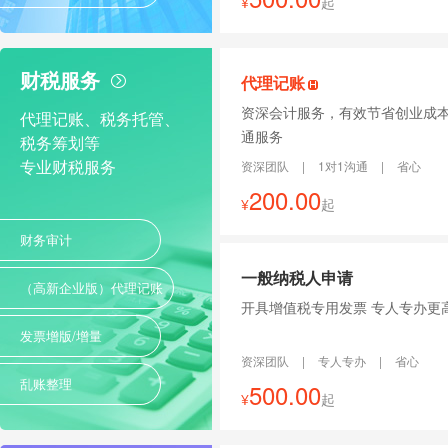
¥
起
财税服务
代理记账
资深会计服务，有效节省创业成本
代理记账、税务托管、
通服务
税务筹划等
专业财税服务
资深团队
|
1对1沟通
|
省心
200.00
¥
起
财务审计
一般纳税人申请
（高新企业版）代理记账
开具增值税专用发票 专人专
发票增版/增量
资深团队
|
专人专办
|
省心
乱账整理
500.00
¥
起