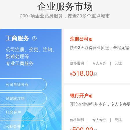
企业服务市场
200+项企业贴身服务，覆盖20多个重点城市
工商服务
注册公司
快至3天取得营业执照，全程无需
公司注册、变更、注销、
疑难处理等
专业工商服务
价格透明
|
专人专办
|
无忧
518.00
¥
起
公司章证补办
银行开户
吊销转注销
开设企业银行基本户，专人专办
社保开户
价格透明
|
专人专办
|
无忧
公积金开户
500.00