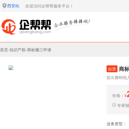
西安站
欢迎访问企帮帮服务平台！
首页
-
知识产权
-
商标撤三申请
商
自营
提出撤销他
价格：
¥
专家
业务类型：