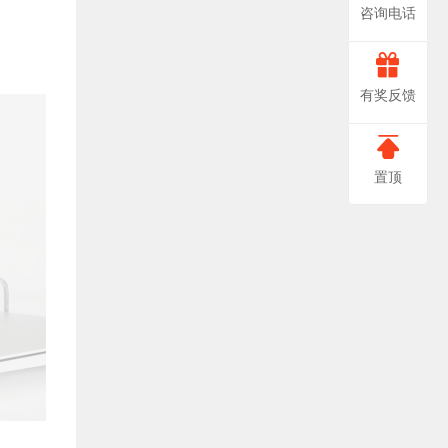
咨询电话
666-
非
有奖反馈
常
0888
感
置顶
谢
您
对
我
们
提