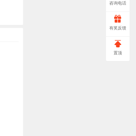
咨询电话
666-
非
有奖反馈
常
0888
感
置顶
谢
您
对
我
们
提