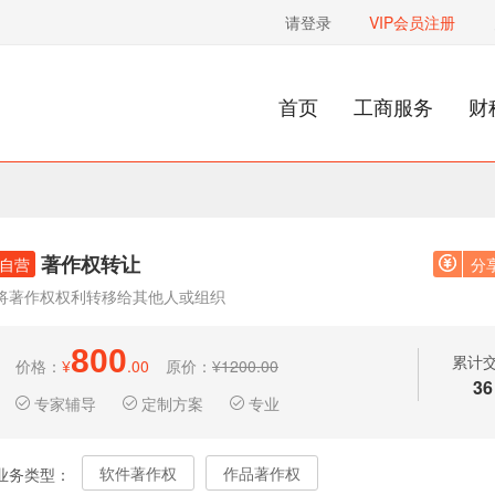
请登录
VIP会员注册
首页
工商服务
财
著作权转让
自营
分
将著作权权利转移给其他人或组织
800
累计
价格：
¥
.00
原价：
¥1200.00
36
专家辅导
定制方案
专业
软件著作权
作品著作权
业务类型：