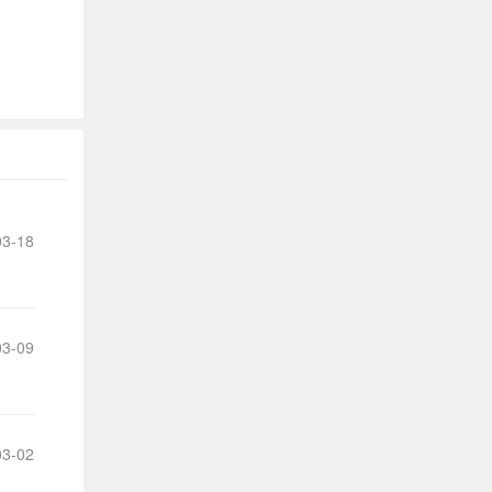
出
的
宝
贵
意
3-18
见
和
3-09
建
议
3-02