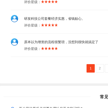
评价星级：
研发科技公司套餐经济实惠，省钱贴心。
评价星级：
原本以为增资的流程很繁琐，没想到很快就搞定了
评价星级：
1
2
常