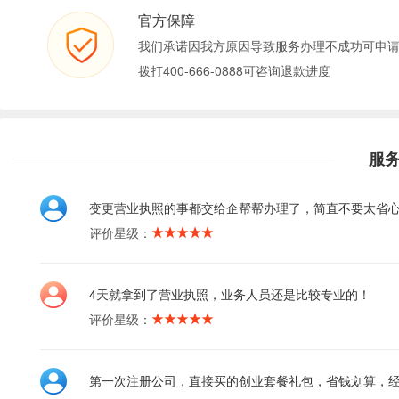
官方保障
我们承诺因我方原因导致服务办理不成功可申
拨打400-666-0888可咨询退款进度
服
变更营业执照的事都交给企帮帮办理了，简直不要太省
评价星级：
4天就拿到了营业执照，业务人员还是比较专业的！
评价星级：
第一次注册公司，直接买的创业套餐礼包，省钱划算，