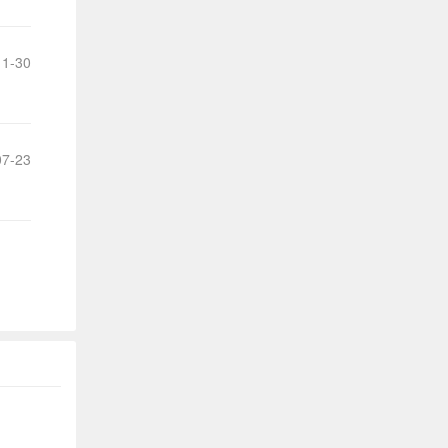
建
1-30
议
7-23