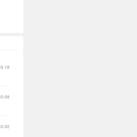
我
们
提
出
的
3-18
宝
贵
3-09
意
见
3-02
和