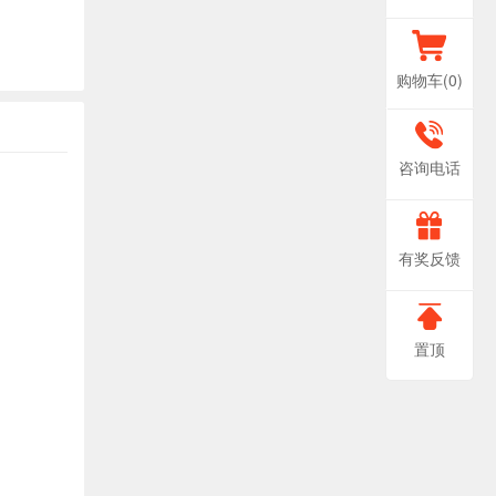
购物车(
0
)
400-
咨询电话
666-
非
有奖反馈
常
0888
感
置顶
谢
您
对