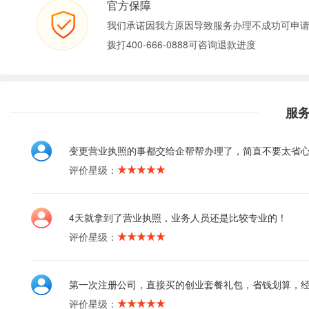
官方保障
我们承诺因我方原因导致服务办理不成功可申
拨打400-666-0888可咨询退款进度
服
变更营业执照的事都交给企帮帮办理了，简直不要太省
评价星级：
4天就拿到了营业执照，业务人员还是比较专业的！
评价星级：
第一次注册公司，直接买的创业套餐礼包，省钱划算，
评价星级：