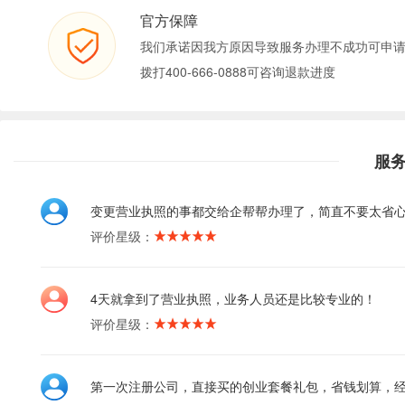
官方保障
我们承诺因我方原因导致服务办理不成功可申
拨打400-666-0888可咨询退款进度
服
变更营业执照的事都交给企帮帮办理了，简直不要太省
评价星级：
4天就拿到了营业执照，业务人员还是比较专业的！
评价星级：
第一次注册公司，直接买的创业套餐礼包，省钱划算，