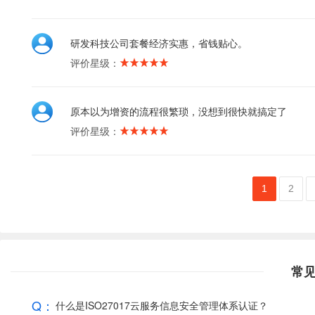
研发科技公司套餐经济实惠，省钱贴心。
评价星级：
原本以为增资的流程很繁琐，没想到很快就搞定了
评价星级：
1
2
常
Q：
什么是ISO27017云服务信息安全管理体系认证？