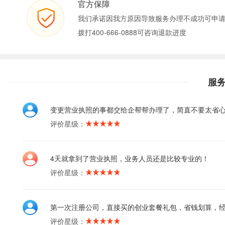
官方保障
我们承诺因我方原因导致服务办理不成功可申
拨打400-666-0888可咨询退款进度
服
变更营业执照的事都交给企帮帮办理了，简直不要太省
评价星级：
4天就拿到了营业执照，业务人员还是比较专业的！
评价星级：
第一次注册公司，直接买的创业套餐礼包，省钱划算，
评价星级：