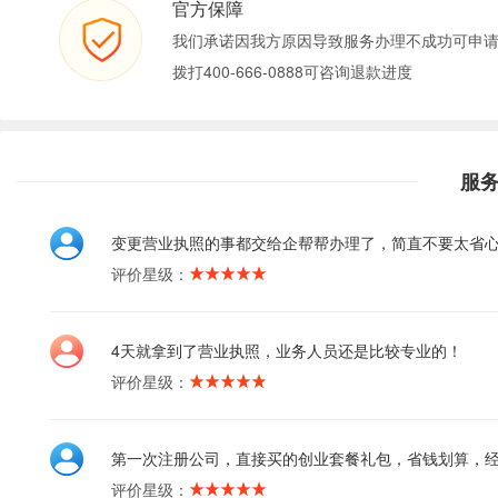
官方保障
我们承诺因我方原因导致服务办理不成功可申
拨打400-666-0888可咨询退款进度
服
变更营业执照的事都交给企帮帮办理了，简直不要太省
评价星级：
4天就拿到了营业执照，业务人员还是比较专业的！
评价星级：
第一次注册公司，直接买的创业套餐礼包，省钱划算，
评价星级：