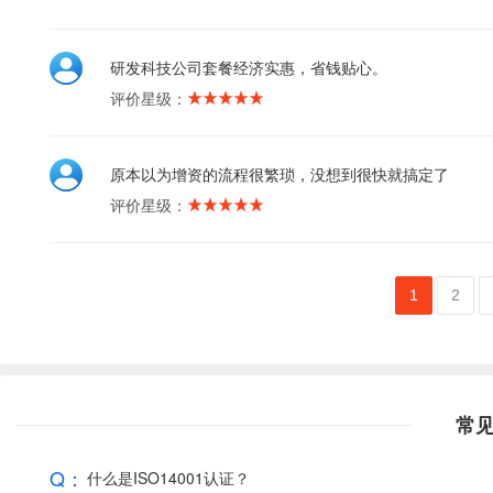
研发科技公司套餐经济实惠，省钱贴心。
评价星级：
原本以为增资的流程很繁琐，没想到很快就搞定了
评价星级：
1
2
常
Q：
什么是ISO14001认证？