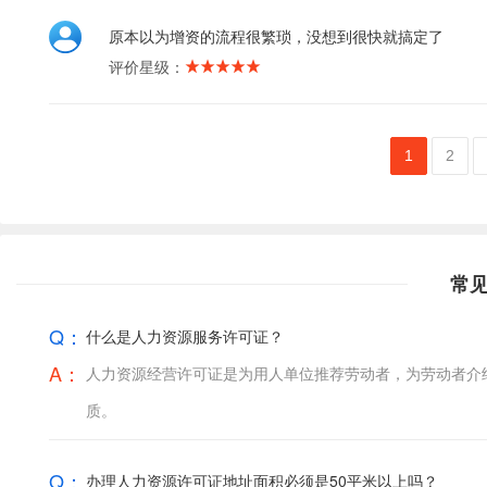
原本以为增资的流程很繁琐，没想到很快就搞定了
评价星级：
1
2
常
Q：
什么是人力资源服务许可证？
A：
人力资源经营许可证是为用人单位推荐劳动者，为劳动者介
质。
Q：
办理人力资源许可证地址面积必须是50平米以上吗？